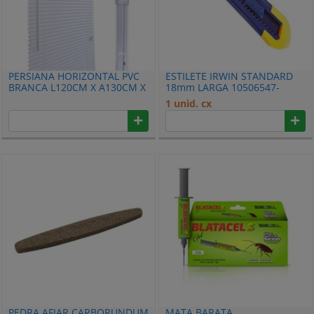
PERSIANA HORIZONTAL PVC
ESTILETE IRWIN STANDARD
BRANCA L120CM X A130CM X
18mm LARGA 10506547-
25MM PR2904-2
1 unid. cx
PEDRA AFIAR CARBORUNDUM
MATA BARATA