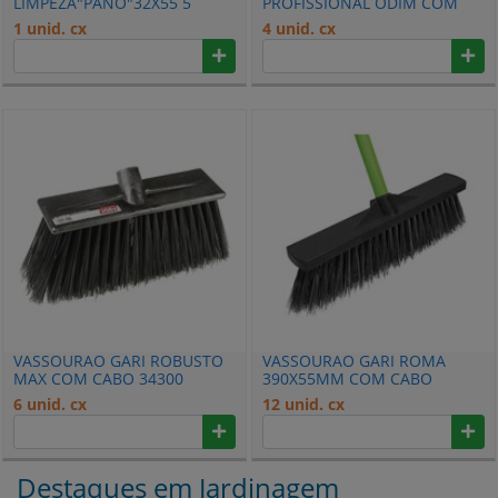
LIMPEZA"PANO"32X55 5
PROFISSIONAL ODIM COM
PECAS 22
CABO 38018
1 unid. cx
4 unid. cx
VASSOURAO GARI ROBUSTO
VASSOURAO GARI ROMA
MAX COM CABO 34300
390X55MM COM CABO
DESMONTADO 6010
6 unid. cx
12 unid. cx
Destaques em Jardinagem