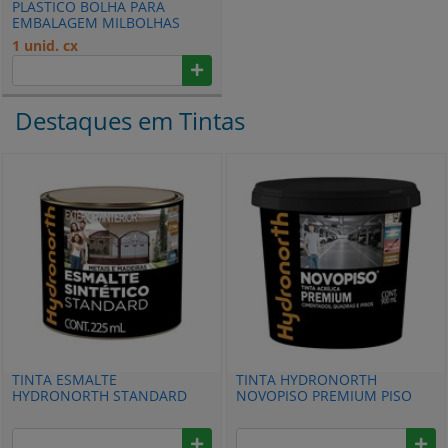
PLASTICO BOLHA PARA
EMBALAGEM MILBOLHAS
1,30M X 100M 130. 11. 15
1 unid. cx
Destaques em Tintas
TINTA ESMALTE
TINTA HYDRONORTH
HYDRONORTH STANDARD
NOVOPISO PREMIUM PISO
BRILHANTE PARA METAIS E
900ML FOSCO AMARELA
MADEIRAS 225ML BRANCO
DEMARCACAO POTE
NEVE 00043466
00093273