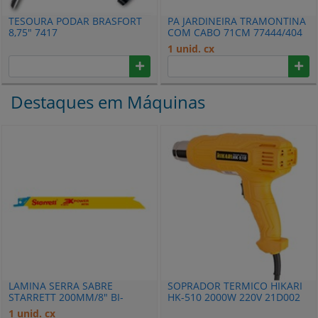
TESOURA PODAR BRASFORT
PA JARDINEIRA TRAMONTINA
8,75" 7417
COM CABO 71CM 77444/404
1 unid. cx
Destaques em Máquinas
LAMINA SERRA SABRE
SOPRADOR TERMICO HIKARI
STARRETT 200MM/8" BI-
HK-510 2000W 220V 21D002
METAL 2 PECAS 18 DENTES
1 unid. cx