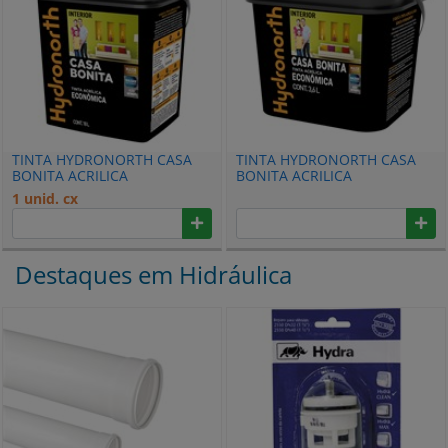
TINTA HYDRONORTH CASA
TINTA HYDRONORTH CASA
BONITA ACRILICA
BONITA ACRILICA
ECONOMICA FOSCO 18L
ECONOMICA FOSCO 3,6L
1 unid. cx
SUPER BRANCO 00093110
SUPER BRANCO 00093109
Destaques em Hidráulica