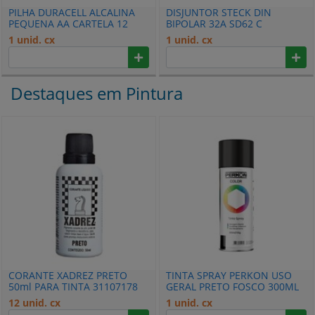
PILHA DURACELL ALCALINA
DISJUNTOR STECK DIN
PEQUENA AA CARTELA 12
BIPOLAR 32A SD62 C
PECAS 5014642
SDD62C32
1 unid. cx
1 unid. cx
Destaques em Pintura
CORANTE XADREZ PRETO
TINTA SPRAY PERKON USO
50ml PARA TINTA 31107178
GERAL PRETO FOSCO 300ML
7207
12 unid. cx
1 unid. cx