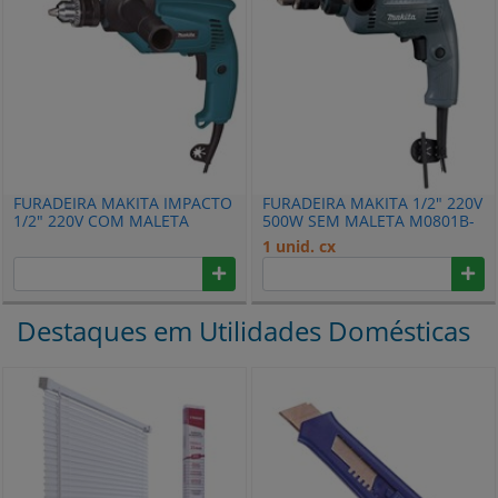
FURADEIRA MAKITA IMPACTO
FURADEIRA MAKITA 1/2" 220V
1/2" 220V COM MALETA
500W SEM MALETA M0801B-
HP1630K
220V
1 unid. cx
Destaques em Utilidades Domésticas