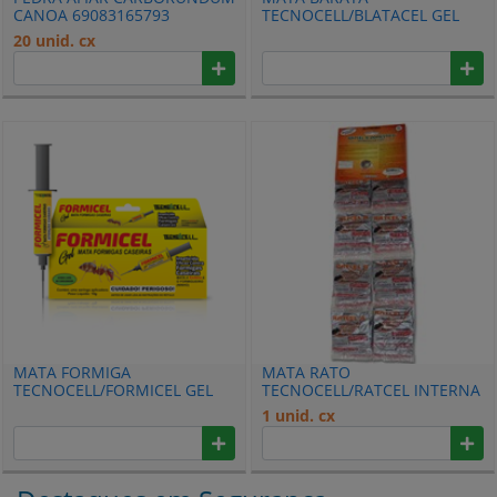
CANOA 69083165793
TECNOCELL/BLATACEL GEL
10G BISNAGA 201102
20 unid. cx
MATA FORMIGA
MATA RATO
TECNOCELL/FORMICEL GEL
TECNOCELL/RATCEL INTERNA
10G BISNAGA 100417
20 PACOTE/25G BLISTER
1 unid. cx
100501