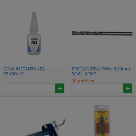
COLA INSTANTANEA
BROCA VIDEA IRWIN 8,00mm
TEKBOND
5/16" IW907
ANTIENTUPIMENTO 20G
10 unid. cx
69957321708