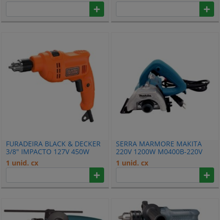
B818-2
FURADEIRA BLACK & DECKER
SERRA MARMORE MAKITA
3/8" IMPACTO 127V 450W
220V 1200W M0400B-220V
BED710450-BR
1 unid. cx
1 unid. cx