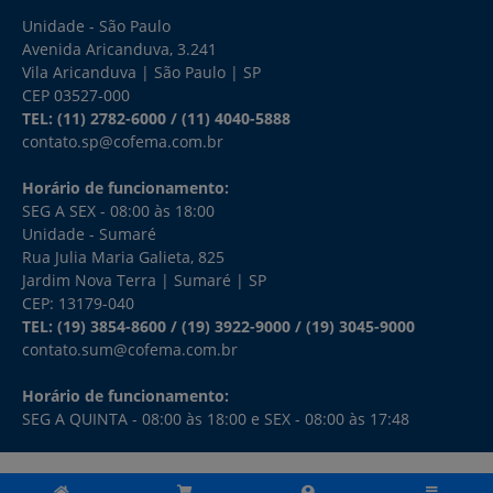
Unidade - São Paulo
Avenida Aricanduva, 3.241
Vila Aricanduva | São Paulo | SP
CEP 03527-000
TEL:
(11) 2782-6000
/
(11) 4040-5888
contato.sp@cofema.com.br
Horário de funcionamento:
SEG A SEX - 08:00 às 18:00
Unidade - Sumaré
Rua Julia Maria Galieta, 825
Jardim Nova Terra | Sumaré | SP
CEP: 13179-040
TEL:
(19) 3854-8600
/
(19) 3922-9000
/
(19) 3045-9000
contato.sum@cofema.com.br
Horário de funcionamento:
SEG A QUINTA - 08:00 às 18:00 e SEX - 08:00 às 17:48
COPYRIGHT 2026 - COFEMA ATACADISTA LTDA - TODOS OS DIREITOS