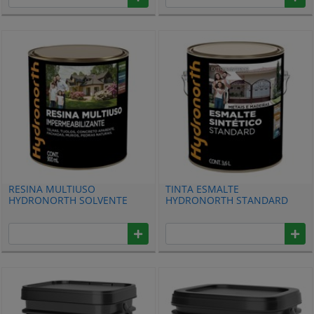
RESINA MULTIUSO
TINTA ESMALTE
HYDRONORTH SOLVENTE
HYDRONORTH STANDARD
BRILHANTE 900ML INCOLOR
BRILHANTE PARA METAIS E
LATA 00006806
MADEIRAS 3,6L BRANCO
NEVE 00043444