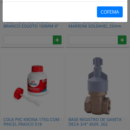
COFEMA
TUBO PLASTICO KRONA
TUBO PLASTICO KRONA
BRANCO ESGOTO 100MM 4"
MARROM SOLDAVEL 25mm
X6M 103
3/4X6M 24
COLA PVC KRONA 175G COM
BASE REGISTRO DE GAVETA
PINCEL FRASCO 518
DECA 3/4" 4509. 202