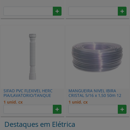
COM GUIA 340102
SIFAO PVC FLEXIVEL HERC
MANGUEIRA NIVEL IBIRA
PIA/LAVATORIO/TANQUE
CRISTAL 5/16 x 1,50 50m 12
ARRUELA PVC 2603
1 unid. cx
1 unid. cx
Destaques em Elétrica