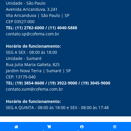
Unidade - São Paulo
Avenida Aricanduva, 3.241
Vila Aricanduva | São Paulo | SP
CEP 03527-000
TEL:
(11) 2782-6000
/
(11) 4040-5888
contato.sp@cofema.com.br
Horário de funcionamento:
SEG A SEX - 08:00 às 18:00
Unidade - Sumaré
Rua Julia Maria Galieta, 825
Jardim Nova Terra | Sumaré | SP
CEP: 13179-040
TEL:
(19) 3854-8600
/
(19) 3922-9000
/
(19) 3045-9000
contato.sum@cofema.com.br
Horário de funcionamento:
SEG A QUINTA - 08:00 às 18:00 e SEX - 08:00 às 17:48
COPYRIGHT 2026 - COFEMA ATACADISTA LTDA - TODOS OS DIREITOS