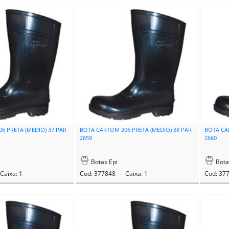
6 PRETA (MEDIO) 37 PAR
BOTA CARTOM 206 PRETA (MEDIO) 38 PAR
BOTA CA
2659
2660
Botas Epi
Bota
Caixa: 1
Cod: 377848 - Caixa: 1
Cod: 37