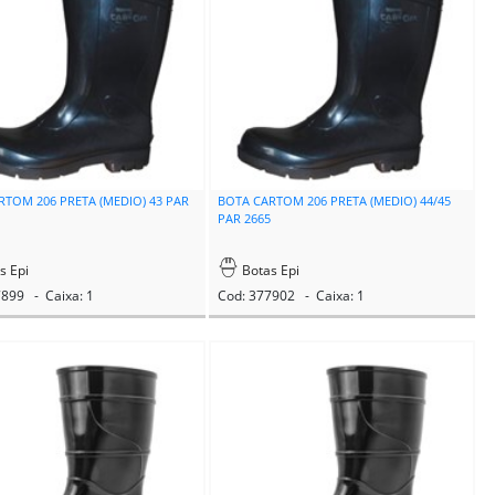
RTOM 206 PRETA (MEDIO) 43 PAR
BOTA CARTOM 206 PRETA (MEDIO) 44/45
PAR 2665
s Epi
Botas Epi
7899 - Caixa: 1
Cod: 377902 - Caixa: 1