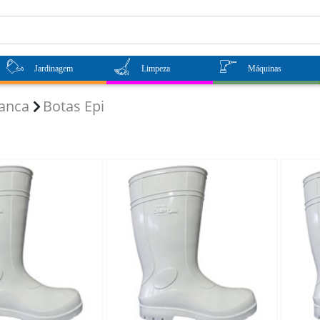
Jardinagem
Limpeza
Máquinas
ranca
Botas Epi