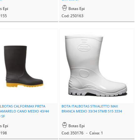
s Epi
Botas Epi
0155
Cod: 250163
ALBOTAS CALFORMAX PRETA
BOTA ITALBOTAS STIVALETTO MAX
AMARELO CANO MEDIO 43/44
BRANCA MEDIO 33/34 STMB 515 3334
 SF
s Epi
Botas Epi
0198
Cod: 350176 - Caixa: 1