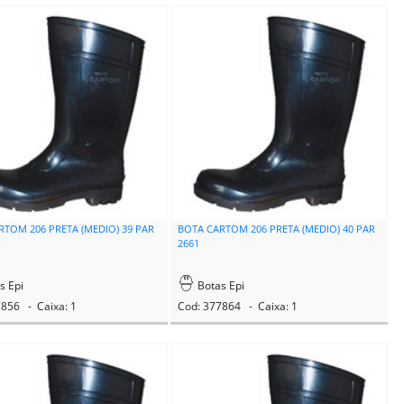
RTOM 206 PRETA (MEDIO) 39 PAR
BOTA CARTOM 206 PRETA (MEDIO) 40 PAR
2661
s Epi
Botas Epi
7856 - Caixa: 1
Cod: 377864 - Caixa: 1