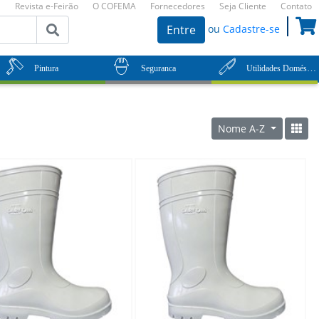
Revista e-Feirão
O COFEMA
Fornecedores
Seja Cliente
Contato
ou
Cadastre-se
Entre
Utilidades Domésticas
Pintura
Seguranca
Nome A-Z