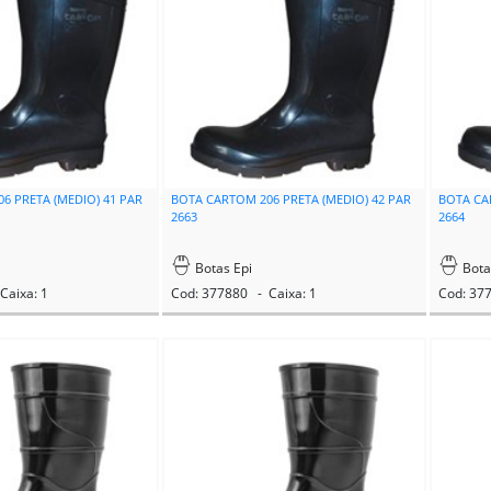
6 PRETA (MEDIO) 41 PAR
BOTA CARTOM 206 PRETA (MEDIO) 42 PAR
BOTA CA
2663
2664
Botas Epi
Bota
Caixa: 1
Cod: 377880 - Caixa: 1
Cod: 37