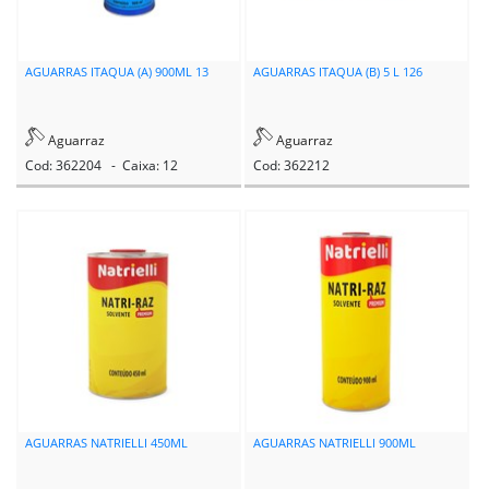
EDA
EMAVE
AGUARRAS ITAQUA (A) 900ML 13
AGUARRAS ITAQUA (B) 5 L 126
ETANIZ
Aguarraz
Aguarraz
FERRARI
Cod: 362204 - Caixa: 12
Cod: 362212
FERROX
GARDEN
GARIN
GENCO
GIRALDI
GITANES
AGUARRAS NATRIELLI 450ML
AGUARRAS NATRIELLI 900ML
HYDRONORTH