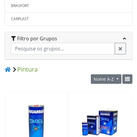
BRASFORT
CARPLAST
CASTOR
Filtro por Grupos
CHEMICOLOR
COLORGIN
Pintura
COMPEL
Nome A-Z
CORTAG
COTLIN
DRAGON
DRYKO