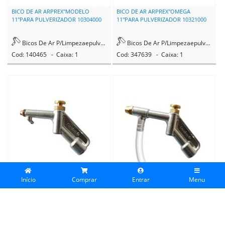
BICO DE AR ARPREX"MODELO
BICO DE AR ARPREX"OMEGA
11"PARA PULVERIZADOR 10304000
11"PARA PULVERIZADOR 10321000
Bicos De Ar P/Limpezaepulverizacao
Bicos De Ar P/Limpezaepulverizacao
Cod: 140465 - Caixa: 1
Cod: 347639 - Caixa: 1
Início
Comprar
Entrar
Menu
BICO DE AR GARDEN PARA LIMPEZA
BICO DE AR GARDEN PARA
R1/4"11003 11003E
PULVERIZADOR R1/4" 11006E
Bicos De Ar P/Limpezaepulverizacao
Bicos De Ar P/Limpezaepulverizacao