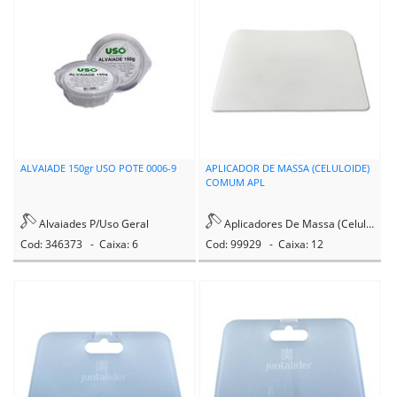
MIRAINTER
MOMFORT
MORIA
NATRIELLI
NORTON
ALVAIADE 150gr USO POTE 0006-9
APLICADOR DE MASSA (CELULOIDE)
COMUM APL
NOVA TINTAS
Alvaiades P/Uso Geral
Aplicadores De Massa (Celuloide)
OTTO BAUMGART
Cod: 346373 - Caixa: 6
Cod: 99929 - Caixa: 12
PACETTA
PAULICEIA
PDR
PERKON