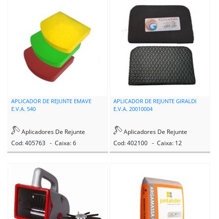
TOP BRILHO
TRAMONTINA
UNIPEGA
USO TINTAS
APLICADOR DE REJUNTE EMAVE
APLICADOR DE REJUNTE GIRALDI
VIAPOL
E.V.A. 540
E.V.A. 20010004
WESTERN
Aplicadores De Rejunte
Aplicadores De Rejunte
Cod: 405763 - Caixa: 6
Cod: 402100 - Caixa: 12
WORLD
XADREZ CORANTE
XADREZ PIGMENTO
ZUMPLAST