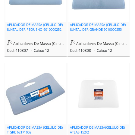
PINHEIRO
PINTOFF SPARLACK
APLICADOR DE MASSA (CELULOIDE)
APLICADOR DE MASSA (CELULOIDE)
JUNTALIDER PEQUENO 9010000252
JUNTALIDER GRANDE 9010000253
PRATINTA
Aplicadores De Massa (Celuloide)
Aplicadores De Massa (Celuloide)
QUARTZOLIT
Cod: 410807 - Caixa: 12
Cod: 410808 - Caixa: 12
QUIMATIC
RAPANUI
RETOQUE
ROLOFLEX
ROMA PINCÉIS
SALVABRAS
APLICADOR DE MASSA (CELULOIDE)
APLICADOR DE MASSA(CELULOIDE)
TIGRE 62171002
ATLAS 152/2