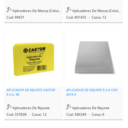
SANSAO BRANNEVE
Aplicadores De Massa (Celuloide)
Aplicadores De Massa (Celuloide)
SATA
Cod: 99651
Cod: 401455 - Caixa: 12
SAYERLACK
SHERWIN WILLIAMS
SIKA
STANLEY
TATU
APLICADOR DE REJUNTE CASTOR
APLICADOR DE REJUNTE E.V.A USO
TBR
E.V.A. 98
0019-9
TEK BOND
Aplicadores De Rejunte
Aplicadores De Rejunte
Cod: 337838 - Caixa: 12
Cod: 346349 - Caixa: 6
TF-7 DO BRASIL
TIGRE