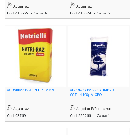
Aguarraz
Aguarraz
IBERE
Cod: 415565 - Caixa: 6
Cod: 415529 - Caixa: 6
ITAQUA
JUNTALIDER
KAOL
LINHAL
LONGATO
MAC LOREN
AGUARRAS NATRIELLI 5L AR05
ALGODAO PARA POLIMENTO
COTLIN 100g ALGPOL
MAX
Aguarraz
Algodao P/Polimento
MAXI RUBBER
Cod: 93769
Cod: 225266 - Caixa: 1
MIL KITS