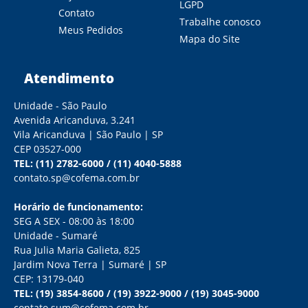
LGPD
Contato
Trabalhe conosco
Meus Pedidos
Mapa do Site
Atendimento
Unidade - São Paulo
Avenida Aricanduva, 3.241
Vila Aricanduva | São Paulo | SP
CEP 03527-000
TEL:
(11) 2782-6000
/
(11) 4040-5888
contato.sp@cofema.com.br
Horário de funcionamento:
SEG A SEX - 08:00 às 18:00
Unidade - Sumaré
Rua Julia Maria Galieta, 825
Jardim Nova Terra | Sumaré | SP
CEP: 13179-040
TEL:
(19) 3854-8600
/
(19) 3922-9000
/
(19) 3045-9000
contato.sum@cofema.com.br