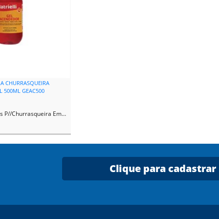
A CHURRASQUEIRA
EL 500ML GEAC500
P//Churrasqueira Em Gel
Clique para cadastrar