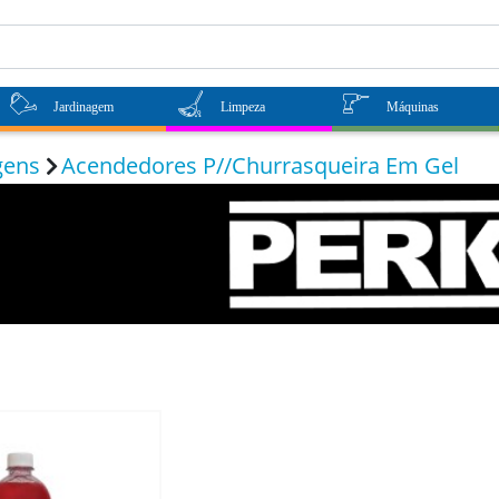
Jardinagem
Limpeza
Máquinas
gens
Acendedores P//Churrasqueira Em Gel