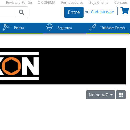
Revista e-Feirão
O COFEMA
Fornecedores
Seja Cliente
Contato
ou
Cadastre-se
Entre
Utilidades Domésticas
Pintura
Seguranca
Nome A-Z