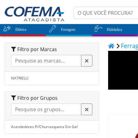
Elétrica
Ferragens
Hidráulica
Ferra
Filtro por Marcas
NATRIELLI
Filtro por Grupos
Acendedores P//Churrasqueira Em Gel