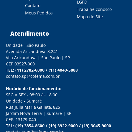
LGPD
Contato
Trabalhe conosco
Meus Pedidos
Mapa do Site
Atendimento
Unidade - São Paulo
Avenida Aricanduva, 3.241
Vila Aricanduva | São Paulo | SP
CEP 03527-000
TEL:
(11) 2782-6000
/
(11) 4040-5888
contato.sp@cofema.com.br
Horário de funcionamento:
SEG A SEX - 08:00 às 18:00
Unidade - Sumaré
Rua Julia Maria Galieta, 825
Jardim Nova Terra | Sumaré | SP
CEP: 13179-040
TEL:
(19) 3854-8600
/
(19) 3922-9000
/
(19) 3045-9000
contato.sum@cofema.com.br