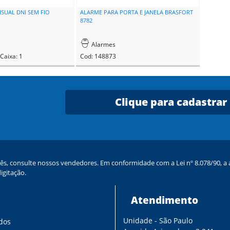
SUAL DNI SEM FIO
ALARME PARA PORTA E JANELA BRASFORT
8782
Alarmes
Caixa: 1
Cod: 148873
Clique para cadastrar
ês, consulte nossos vendedores. Em conformidade com a Lei nº 8.078/90, a a
igitação.
Atendimento
Unidade - São Paulo
dos