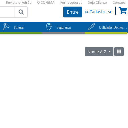
Revista e-Feirão
O COFEMA
Fornecedores
Seja Cliente
Contato
ou
Cadastre-se
Entre
Utilidades Domésticas
Pintura
Seguranca
Nome A-Z