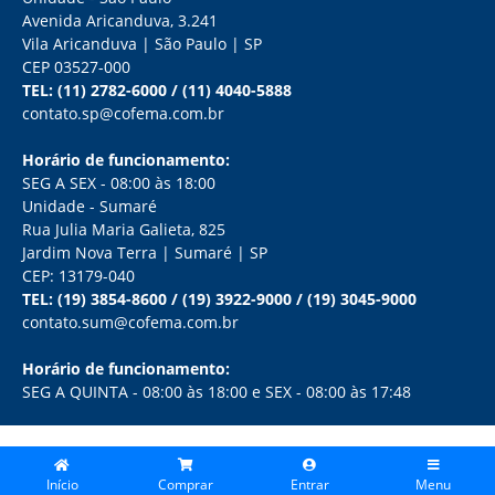
Avenida Aricanduva, 3.241
Vila Aricanduva | São Paulo | SP
CEP 03527-000
TEL:
(11) 2782-6000
/
(11) 4040-5888
contato.sp@cofema.com.br
Horário de funcionamento:
SEG A SEX - 08:00 às 18:00
Unidade - Sumaré
Rua Julia Maria Galieta, 825
Jardim Nova Terra | Sumaré | SP
CEP: 13179-040
TEL:
(19) 3854-8600
/
(19) 3922-9000
/
(19) 3045-9000
contato.sum@cofema.com.br
Horário de funcionamento:
SEG A QUINTA - 08:00 às 18:00 e SEX - 08:00 às 17:48
COPYRIGHT 2026 - COFEMA ATACADISTA LTDA - TODOS OS DIREITOS
RESERVADOS
Início
Comprar
Entrar
Menu