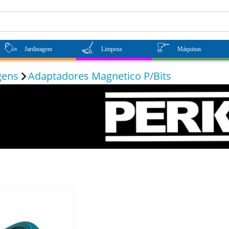
Jardinagem
Limpeza
Máquinas
gens
Adaptadores Magnetico P/Bits