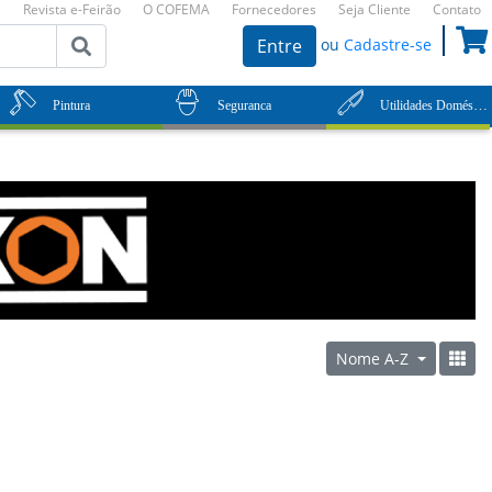
Revista e-Feirão
O COFEMA
Fornecedores
Seja Cliente
Contato
ou
Cadastre-se
Entre
Utilidades Domésticas
Pintura
Seguranca
Nome A-Z