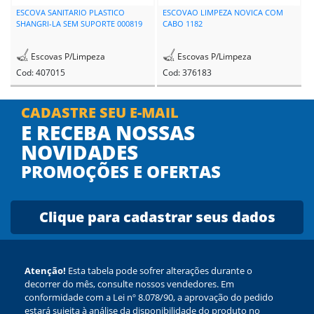
ESCOVA SANITARIO PLASTICO
ESCOVAO LIMPEZA NOVICA COM
SHANGRI-LA SEM SUPORTE 000819
CABO 1182
Escovas P/Limpeza
Escovas P/Limpeza
Cod: 407015
Cod: 376183
CADASTRE SEU E-MAIL
E RECEBA NOSSAS
NOVIDADES
PROMOÇÕES E OFERTAS
Clique para cadastrar seus dados
Atenção!
Esta tabela pode sofrer alterações durante o
decorrer do mês, consulte nossos vendedores. Em
conformidade com a Lei nº 8.078/90, a aprovação do pedido
estará sujeita à análise da disponibilidade do produto no