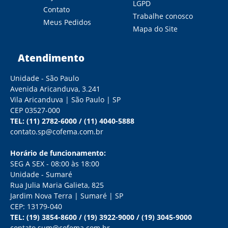
LGPD
Contato
Trabalhe conosco
Meus Pedidos
Mapa do Site
Atendimento
Unidade - São Paulo
Avenida Aricanduva, 3.241
Vila Aricanduva | São Paulo | SP
CEP 03527-000
TEL:
(11) 2782-6000
/
(11) 4040-5888
contato.sp@cofema.com.br
Horário de funcionamento:
SEG A SEX - 08:00 às 18:00
Unidade - Sumaré
Rua Julia Maria Galieta, 825
Jardim Nova Terra | Sumaré | SP
CEP: 13179-040
TEL:
(19) 3854-8600
/
(19) 3922-9000
/
(19) 3045-9000
contato.sum@cofema.com.br