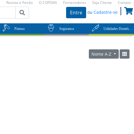
Revista e-Feirão
O COFEMA
Fornecedores
Seja Cliente
Contato
ou
Cadastre-se
Entre
Utilidades Domésticas
Pintura
Seguranca
Nome A-Z