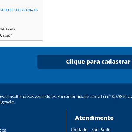
SO KALIPSO LARANJA XG
nalizacao
Caixa: 1
Clique para cadastrar
ês, consulte nossos vendedores. Em conformidade com a Lei nº 8.078/90, a a
igitação.
Atendimento
Unidade - São Paulo
dos