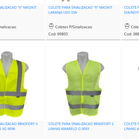
ALIZACAO "X" NIKOKIT
COLETE PARA SINALIZACAO "X" NIKOKIT
COLETE 
LARANJA USO DIA
DIA/NOIT
nalizacao
Coletes P/Sinalizacao
Cole
Cod: 99805
Cod: 38
NALIZACAO BRASFORT 4
COLETE PARA SINALIZACAO BRASFORT 2
COLETE 
 XG 9098
LINHAS AMARELO G 9093
LINHAS 