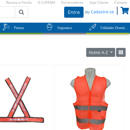
Revista e-Feirão
O COFEMA
Fornecedores
Seja Cliente
Contato
ou
Cadastre-se
Entre
Utilidades Domésticas
Pintura
Seguranca
Nome A-Z