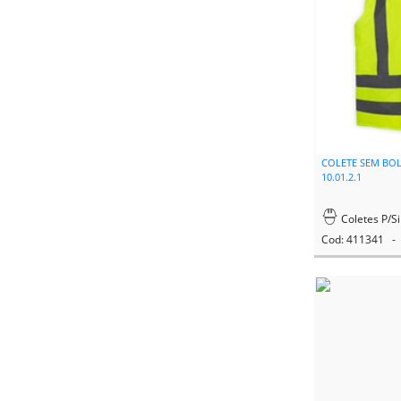
COLETE SEM BO
10.01.2.1
Coletes P/Si
Cod: 411341 - 