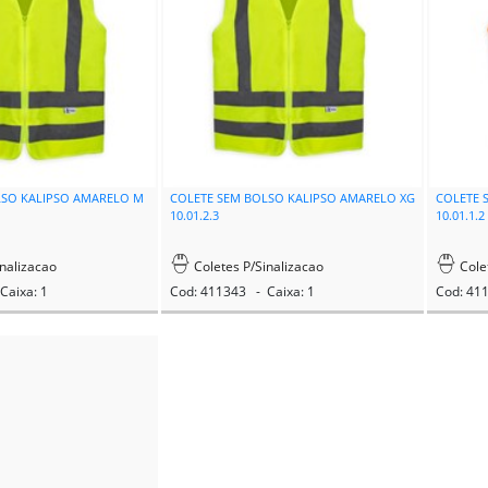
LSO KALIPSO AMARELO M
COLETE SEM BOLSO KALIPSO AMARELO XG
COLETE 
10.01.2.3
10.01.1.2
nalizacao
Coletes P/Sinalizacao
Cole
Caixa: 1
Cod: 411343 - Caixa: 1
Cod: 41