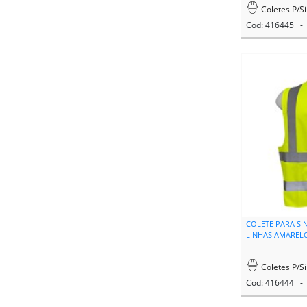
Coletes P/Si
Cod: 416445 - 
COLETE PARA SI
LINHAS AMARELO
Coletes P/Si
Cod: 416444 - 