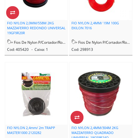
FIO NYLON 2,0MM/558M 2KG
FIO NYLON 2,4MM/ 19M 100G
MAZZAFERRO REDONDO UNIVERSAL
EKILON 7016
19GF9R20R
Fios De Nylon P/Cortador/Rocadeira
Fios De Nylon P/Cortador/Rocadeira
Cod: 405420 - Caixa: 1
Cod: 298913
FIO NYLON 2,4mm/ 2m TRAPP
FIO NYLON 2,4MM/304M 2KG
MASTER1000 2120282
MAZZAFERRO QUADRADO
UNIVERSAL 19GF9R24Q