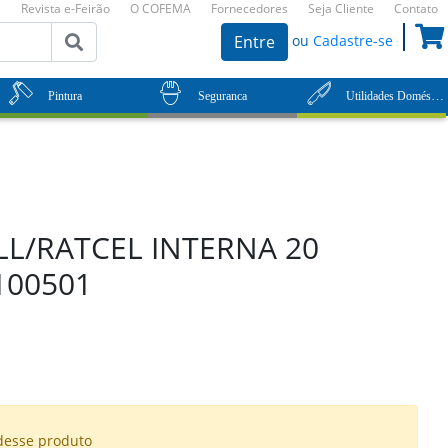
Revista e-Feirão
O COFEMA
Fornecedores
Seja Cliente
Contato
ou
Cadastre-se
Entre
Utilidades Domésticas
Pintura
Seguranca
L/RATCEL INTERNA 20
100501
desse produto