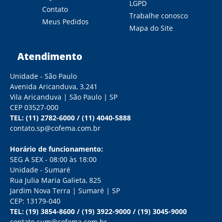
LGPD
Contato
Trabalhe conosco
Meus Pedidos
Mapa do Site
Atendimento
Unidade - São Paulo
Avenida Aricanduva, 3.241
Vila Aricanduva | São Paulo | SP
CEP 03527-000
TEL:
(11) 2782-6000
/
(11) 4040-5888
contato.sp@cofema.com.br
Horário de funcionamento:
SEG A SEX - 08:00 às 18:00
Unidade - Sumaré
Rua Julia Maria Galieta, 825
Jardim Nova Terra | Sumaré | SP
CEP: 13179-040
TEL:
(19) 3854-8600
/
(19) 3922-9000
/
(19) 3045-9000
contato.sum@cofema.com.br