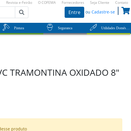
Revista e-Feirão
O COFEMA
Fornecedores
Seja Cliente
Contato
ou
Cadastre-se
Entre
Utilidades Domésticas
Pintura
Seguranca
PVC TRAMONTINA OXIDADO 8"
desse produto