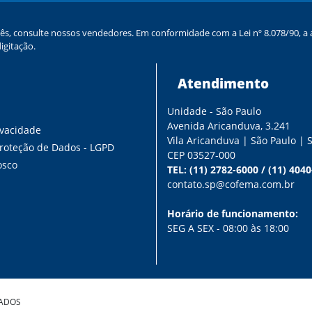
ês, consulte nossos vendedores. Em conformidade com a Lei nº 8.078/90, a a
igitação.
Atendimento
Unidade - São Paulo
s
Avenida Aricanduva, 3.241
ivacidade
Vila Aricanduva | São Paulo | 
Proteção de Dados - LGPD
CEP 03527-000
osco
TEL:
(11) 2782-6000
/
(11) 404
contato.sp@cofema.com.br
Horário de funcionamento:
SEG A SEX - 08:00 às 18:00
VADOS