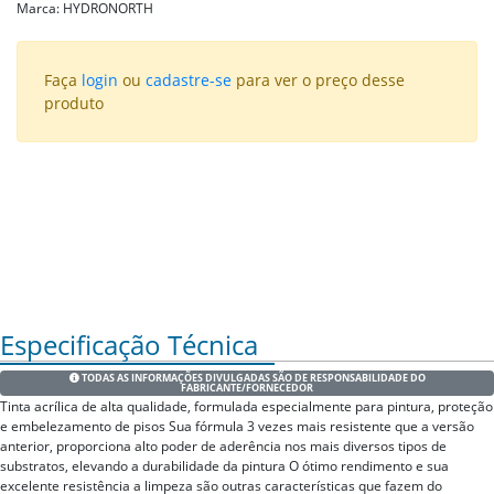
Marca:
HYDRONORTH
Faça
login
ou
cadastre-se
para ver o preço desse
produto
Especificação Técnica
TODAS AS INFORMAÇÕES DIVULGADAS SÃO DE RESPONSABILIDADE DO
FABRICANTE/FORNECEDOR
Tinta acrílica de alta qualidade, formulada especialmente para pintura, proteção
e embelezamento de pisos Sua fórmula 3 vezes mais resistente que a versão
anterior, proporciona alto poder de aderência nos mais diversos tipos de
substratos, elevando a durabilidade da pintura O ótimo rendimento e sua
excelente resistência a limpeza são outras características que fazem do