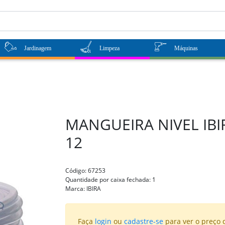
Jardinagem
Limpeza
Máquinas
MANGUEIRA NIVEL IBIR
12
Código:
67253
Quantidade por caixa fechada:
1
Marca:
IBIRA
Faça
login
ou
cadastre-se
para ver o preço 