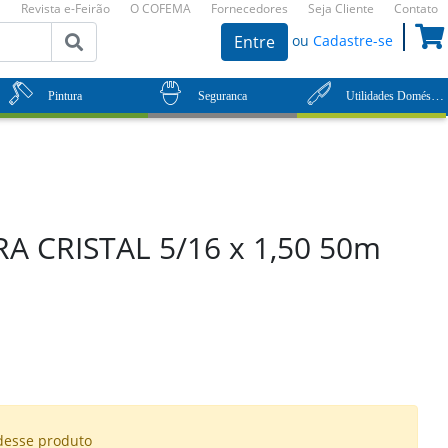
Revista e-Feirão
O COFEMA
Fornecedores
Seja Cliente
Contato
ou
Cadastre-se
Entre
Utilidades Domésticas
Pintura
Seguranca
A CRISTAL 5/16 x 1,50 50m
desse produto