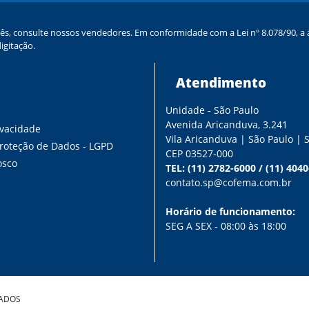
ês, consulte nossos vendedores. Em conformidade com a Lei nº 8.078/90, a a
igitação.
Atendimento
Unidade - São Paulo
s
Avenida Aricanduva, 3.241
ivacidade
Vila Aricanduva | São Paulo | 
Proteção de Dados - LGPD
CEP 03527-000
osco
TEL:
(11) 2782-6000
/
(11) 404
contato.sp@cofema.com.br
Horário de funcionamento:
SEG A SEX - 08:00 às 18:00
VADOS