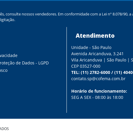
ês, consulte nossos vendedores. Em conformidade com a Lei nº 8.078/90, a a
igitação.
Atendimento
Unidade - São Paulo
s
Avenida Aricanduva, 3.241
ivacidade
Vila Aricanduva | São Paulo | 
Proteção de Dados - LGPD
CEP 03527-000
osco
TEL:
(11) 2782-6000
/
(11) 404
contato.sp@cofema.com.br
Horário de funcionamento:
SEG A SEX - 08:00 às 18:00
VADOS