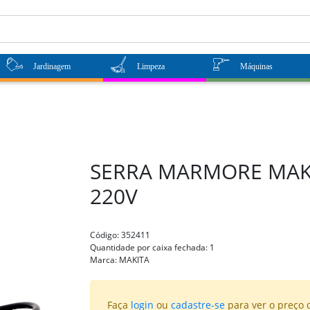
Jardinagem
Limpeza
Máquinas
SERRA MARMORE MAKI
220V
Código:
352411
Quantidade por caixa fechada:
1
Marca:
MAKITA
Faça
login
ou
cadastre-se
para ver o preço 