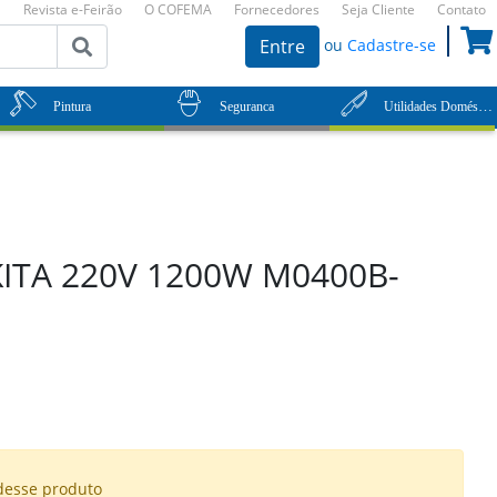
Revista e-Feirão
O COFEMA
Fornecedores
Seja Cliente
Contato
ou
Cadastre-se
Entre
Utilidades Domésticas
Pintura
Seguranca
TA 220V 1200W M0400B-
desse produto