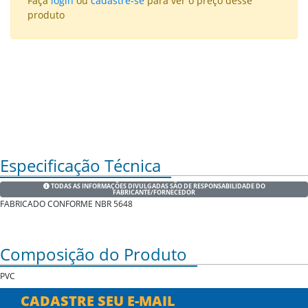
Faça
login
ou
cadastre-se
para ver o preço desse
produto
Especificação Técnica
TODAS AS INFORMAÇÕES DIVULGADAS SÃO DE RESPONSABILIDADE DO
FABRICANTE/FORNECEDOR
FABRICADO CONFORME NBR 5648
Composição do Produto
PVC
CADASTRE SEU E-MAIL