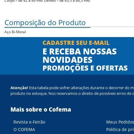
Corpo – de 42 a 49 HRc Dentes – de 65,5 a 66,5 HRc
Composição do Produto
Aço Bi-Metal
CADASTRE SEU E-MAIL
E RECEBA NOSSAS
NOVIDADES
PROMOÇÕES E OFERTAS
Atenção!
Esta tabela pode sofrer alterações durante o decorrer do m
produto no estoque. Nos reservamos o direito de possíveis erros de d
Mais sobre o Cofema
Revista e-Feirão
Meus Pedido
O COFEMA
Politica de pr