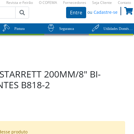
Revista e-Feirão
O COFEMA
Fornecedores
Seja Cliente
Contato
ou
Cadastre-se
Entre
Utilidades Domésticas
Pintura
Seguranca
STARRETT 200MM/8" BI-
NTES B818-2
desse produto