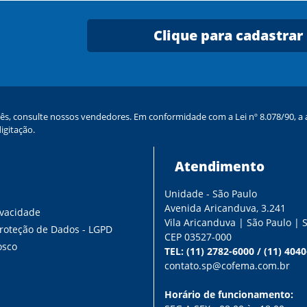
Clique para cadastrar
ês, consulte nossos vendedores. Em conformidade com a Lei nº 8.078/90, a a
igitação.
Atendimento
Unidade - São Paulo
s
Avenida Aricanduva, 3.241
ivacidade
Vila Aricanduva | São Paulo | 
Proteção de Dados - LGPD
CEP 03527-000
osco
TEL:
(11) 2782-6000
/
(11) 404
contato.sp@cofema.com.br
Horário de funcionamento: