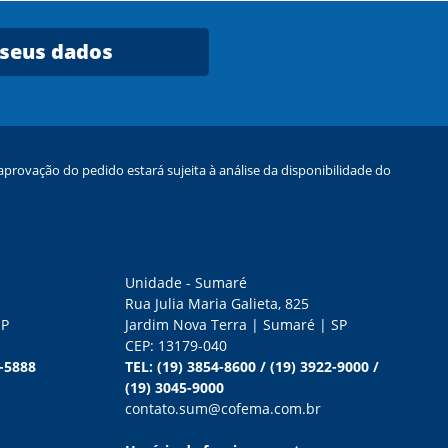
 seus dados
provação do pedido estará sujeita à análise da disponibilidade do
Unidade - Sumaré
Rua Julia Maria Galieta, 825
SP
Jardim Nova Terra | Sumaré | SP
CEP: 13179-040
0-5888
TEL:
(19) 3854-8600
/
(19) 3922-9000
/
(19) 3045-9000
contato.sum@cofema.com.br