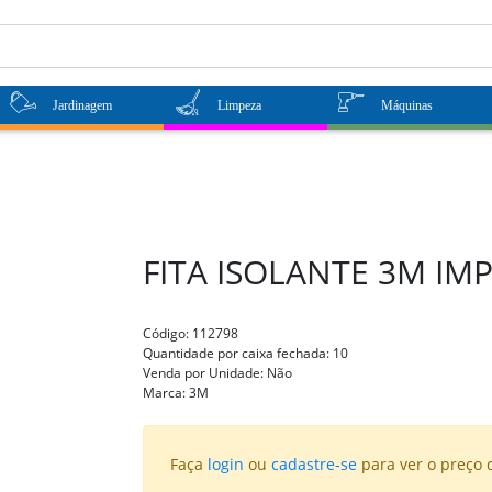
Jardinagem
Limpeza
Máquinas
FITA ISOLANTE 3M IM
Código:
112798
Quantidade por caixa fechada:
10
Venda por Unidade:
Não
Marca:
3M
Faça
login
ou
cadastre-se
para ver o preço 