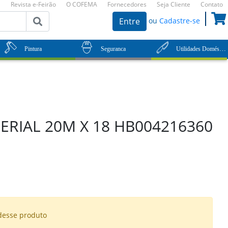
Revista e-Feirão
O COFEMA
Fornecedores
Seja Cliente
Contato
ou
Cadastre-se
Entre
Utilidades Domésticas
Pintura
Seguranca
PERIAL 20M X 18 HB004216360
desse produto