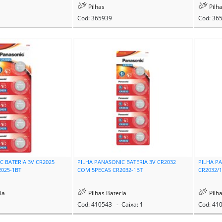
Pilhas
Pilh
Cod: 365939
Cod: 36
C BATERIA 3V CR2025
PILHA PANASONIC BATERIA 3V CR2032
PILHA P
025-1BT
COM 5PECAS CR2032-1BT
CR2032/
ia
Pilhas Bateria
Pilha
Cod: 410543 - Caixa: 1
Cod: 41