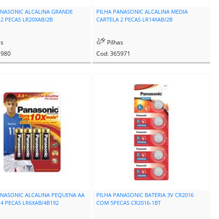
ANASONIC ALCALINA GRANDE
PILHA PANASONIC ALCALINA MEDIA
 2 PECAS LR20XAB/2B
CARTELA 2 PECAS LR14XAB/2B
as
Pilhas
5980
Cod: 365971
ANASONIC ALCALINA PEQUENA AA
PILHA PANASONIC BATERIA 3V CR2016
 4 PECAS LR6XAB/4B192
COM 5PECAS CR2016-1BT