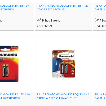
C ALCALINA BATERIA 9V
PILHA PANASONIC ALCALINA BATERIA 12V
PILHA P
22XAB/1B24
COM 1 PECA LRV08-1B
CARTELA
ia
Pilhas Bateria
Pilh
Cod: 365998
Cod: 36
C ALCALINA PALITO AAA
PILHA PANASONIC ALCALINA PEQUENA AA
PILHA P
S LR03XAB/2B192
CARTELA 2 PECAS LR6XAB/2B192
CARTELA