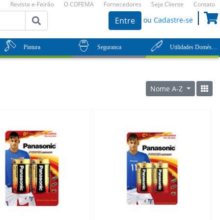
Revista e-Feirão
O COFEMA
Fornecedores
Seja Cliente
Contato
ou
Cadastre-se
Entre
Utilidades Domésticas
Pintura
Seguranca
Nome A-Z