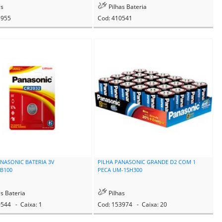
as
Pilhas Bateria
5955
Cod: 410541
ANASONIC BATERIA 3V
PILHA PANASONIC GRANDE D2 COM 1
1B100
PECA UM-1SH300
s Bateria
Pilhas
0544 - Caixa: 1
Cod: 153974 - Caixa: 20