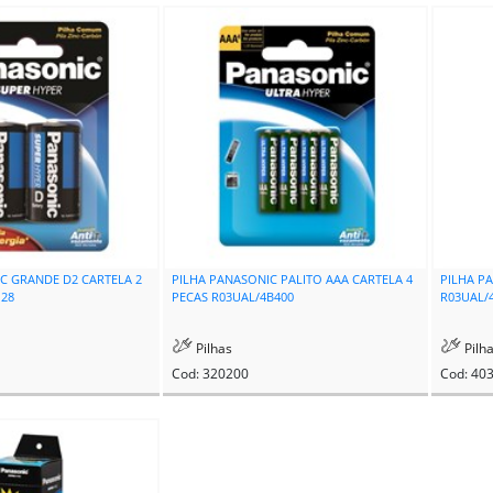
C GRANDE D2 CARTELA 2
PILHA PANASONIC PALITO AAA CARTELA 4
PILHA P
128
PECAS R03UAL/4B400
R03UAL/
Pilhas
Pilh
Cod: 320200
Cod: 40