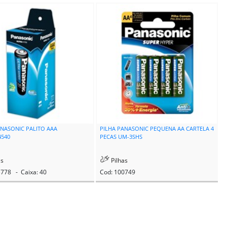
ANASONIC PALITO AAA
PILHA PANASONIC PEQUENA AA CARTELA 4
4540
PECAS UM-3SHS
as
Pilhas
3778 - Caixa: 40
Cod: 100749