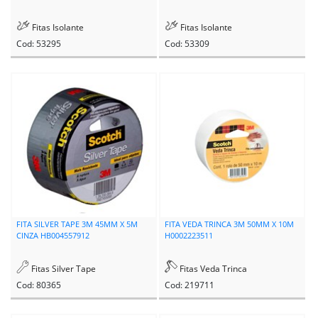
Fitas Isolante
Fitas Isolante
Cod: 53295
Cod: 53309
FITA SILVER TAPE 3M 45MM X 5M
FITA VEDA TRINCA 3M 50MM X 10M
CINZA HB004557912
H0002223511
Fitas Silver Tape
Fitas Veda Trinca
Cod: 80365
Cod: 219711