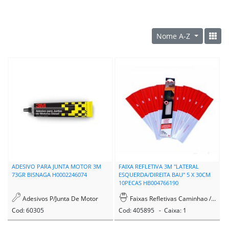
Nome A-Z
ADESIVO PARA JUNTA MOTOR 3M
FAIXA REFLETIVA 3M "LATERAL
73GR BISNAGA H0002246074
ESQUERDA/DIREITA BAU" 5 X 30CM
10PECAS HB004766190
Adesivos P/Junta De Motor
Faixas Refletivas Caminhao / Moto
Cod: 60305
Cod: 405895 - Caixa: 1